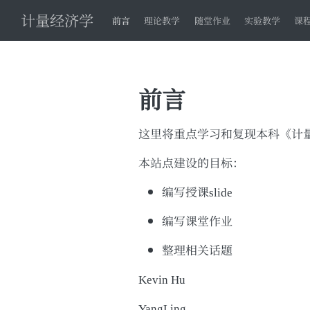
计量经济学
前言
理论教学
随堂作业
实验教学
课
前言
这里将重点学习和复现本科《计
本站点建设的目标：
编写授课slide
编写课堂作业
整理相关话题
Kevin Hu
YangLing